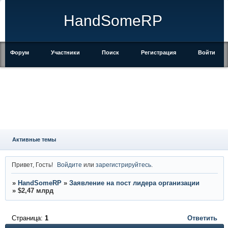
HandSomeRP
Форум
Участники
Поиск
Регистрация
Войти
Активные темы
Привет, Гость!
Войдите
или
зарегистрируйтесь
.
»
HandSomeRP
»
Заявление на пост лидера организации
»
$2,47 млрд
Страница:
1
Ответить